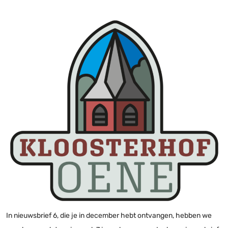
In nieuwsbrief 6, die je in december hebt ontvangen, hebben we